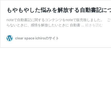
もやもやした悩みを解放する自動書記に
noteで自動書記に関するコンテンツをnoteで販売致しました。
も
らないときに、感情を解放したいときに 自動書 …
続きを読む
や
も
clear space ichiroのサイト
や
し
た
悩
み
を
解
放
す
る
自
動
書
記