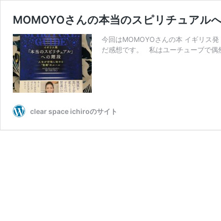
MOMOYOさんの本当のスピリチュアル
今回はMOMOYOさんの本 イギリス発
だ感想です。 私はユーチューブで偶然
clear space ichiroのサイト