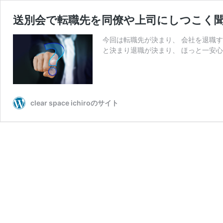
送別会で転職先を同僚や上司にしつこく
今回は転職先が決まり、 会社を退職す
と決まり退職が決まり、 ほっと一安心
clear space ichiroのサイト