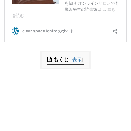
もくじ
[
表示
]