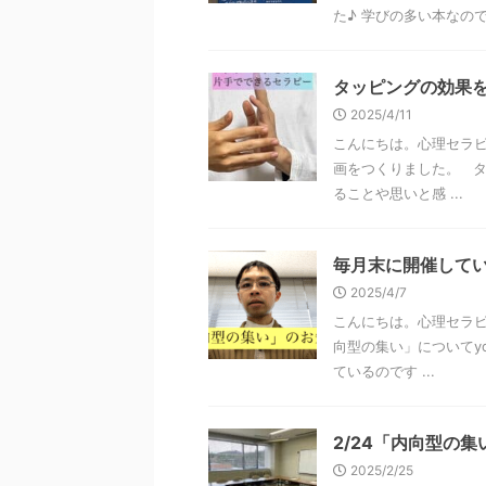
た♪ 学びの多い本なのです
タッピングの効果
2025/4/11
こんにちは。心理セラピ
画をつくりました。 タ
ることや思いと感 ...
毎月末に開催して
2025/4/7
こんにちは。心理セラピ
向型の集い」についてy
ているのです ...
2/24「内向型の
2025/2/25