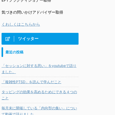
EFTプラクティショナー取得
気づきの問いかけアドバイザー取得
くわしくはこちらから
ツイッター
最近の投稿
「セッションに対する思い」をyoutubeで語り
ました。
「複雑性PTSD」を読んで学んだこと
タッピングの効果を高めるためにできる４つの
こと
毎月末に開催している「内向型の集い」につい
て動画で語りました。