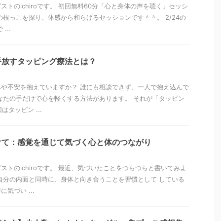
トのichiroです。 初回無料60分「心と身体の声を聴く」セッシ
の根っこを探り、体感から和らげるセッションです＾＾。 2/24の
...
手放すタッピング療法とは？
や不安を抱えていますか？ 誰にも相談できず、一人で抱え込んで
なたの手だけで心を軽くする方法があります。 それが「タッピン
はタッピン ...
けて：感覚を通じて気づく心と体のつながり
ストのichiroです。 最近、気づいたことをつらつらと書いてみよ
自分の内面と同時に、身体と向き合うことを習慣として している
気づい ...