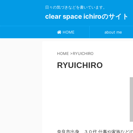
日々の気づきなどを書いています。
clear space ichiroのサイト
HOME
about me
HOME
>
RYUICHIRO
RYUICHIRO
奈良市出身 ３０代 仕事や家族など