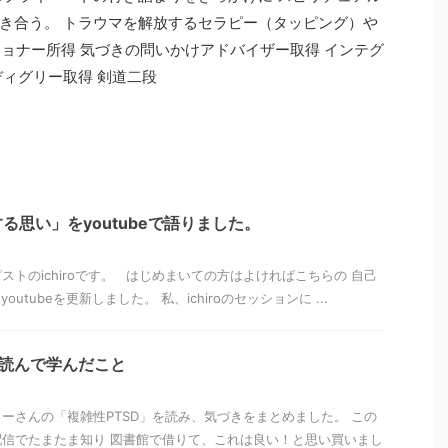
き合う。 トラウマを解放するセラピー（タッピング）や
ショナー所得 気づきの問いかけアドバイザー取得 インテグ
ディグリー取得 剣道二段
る思い」をyoutubeで語りました。
ストのichiroです。 はじめまいての方はよければこちらの 自己
utubeを更新しました。 私、ichiroのセッションに ...
を読んで学んだこと
ーさんの「複雑性PTSD」を読み、気づきをまとめました。 この
信でたまたま知り 図書館で借りて、これは良い！と思い買いまし