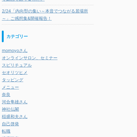
2/24「内向型の集い～本音でつながる居場所
～」ご感想集&開催報告！
カテゴリー
momoyoさん
オンラインサロン、セミナー
スピリチュアル
セオリツヒメ
タッピング
メニュー
奈良
河合隼雄さん
神社仏閣
稲盛和夫さん
自己啓発
転職