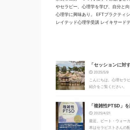
やセラピー、心理学を学び、自分と向
心理学に興味あり。 EFTプラクティ
レイテッド心理学受講 レイキサード
「セッションに対す
2025/5/9
こんにちは。心理セラピ
紹介をご覧ください。 yo
「複雑性PTSD」
2025/4/21
最近、ピート・ウォーカ
本はセラピストさんの配