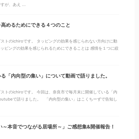
が、あえ ...
を高めるためにできる４つのこと
ストのichiroです。 タッピングの効果を感じられない方向けに動
ッピングの効果を感じられるためにできることは 感情を１つに絞
いる「内向型の集い」について動画で語りました。
ストのichiroです。 今回は、奈良市で毎月末に開催している「内
outubeで語りました。 「内向型の集い」はこくちーずで告知し
集い～本音でつながる居場所～」ご感想集&開催報告！