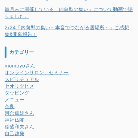
毎月末に開催している「内向型の集い」について動画で語
りました。
2/24「内向型の集い～本音でつながる居場所～」ご感想
集&開催報告！
カテゴリー
momoyoさん
オンラインサロン、セミナー
スピリチュアル
セオリツヒメ
タッピング
メニュー
奈良
河合隼雄さん
神社仏閣
稲盛和夫さん
自己啓発