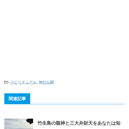
-
スピリチュアル
,
神社仏閣
関連記事
竹生島の龍神と三大弁財天をあなたは知