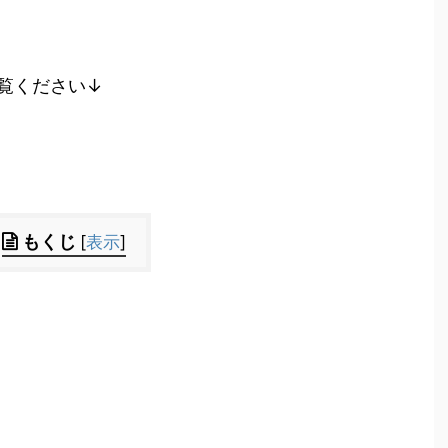
覧ください↓
もくじ
[
表示
]