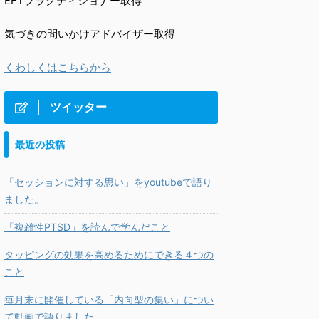
EFTプラクティショナー取得
気づきの問いかけアドバイザー取得
くわしくはこちらから
ツイッター
最近の投稿
「セッションに対する思い」をyoutubeで語り
ました。
「複雑性PTSD」を読んで学んだこと
タッピングの効果を高めるためにできる４つの
こと
毎月末に開催している「内向型の集い」につい
て動画で語りました。