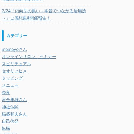
2/24「内向型の集い～本音でつながる居場所
～」ご感想集&開催報告！
カテゴリー
momoyoさん
オンラインサロン、セミナー
スピリチュアル
セオリツヒメ
タッピング
メニュー
奈良
河合隼雄さん
神社仏閣
稲盛和夫さん
自己啓発
転職