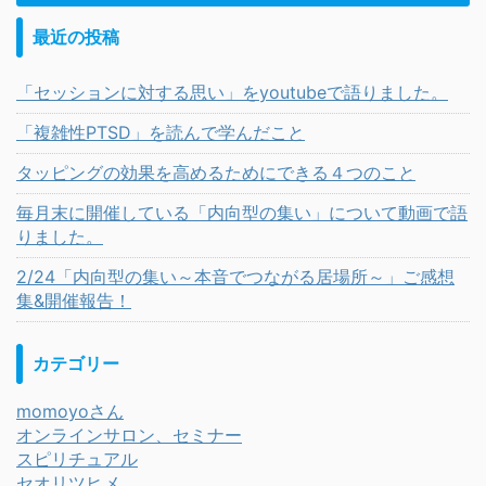
最近の投稿
「セッションに対する思い」をyoutubeで語りました。
「複雑性PTSD」を読んで学んだこと
タッピングの効果を高めるためにできる４つのこと
毎月末に開催している「内向型の集い」について動画で語
りました。
2/24「内向型の集い～本音でつながる居場所～」ご感想
集&開催報告！
カテゴリー
momoyoさん
オンラインサロン、セミナー
スピリチュアル
セオリツヒメ