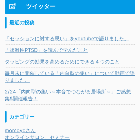
ツイッター
最近の投稿
「セッションに対する思い」をyoutubeで語りました。
「複雑性PTSD」を読んで学んだこと
タッピングの効果を高めるためにできる４つのこと
毎月末に開催している「内向型の集い」について動画で語
りました。
2/24「内向型の集い～本音でつながる居場所～」ご感想
集&開催報告！
カテゴリー
momoyoさん
オンラインサロン、セミナー