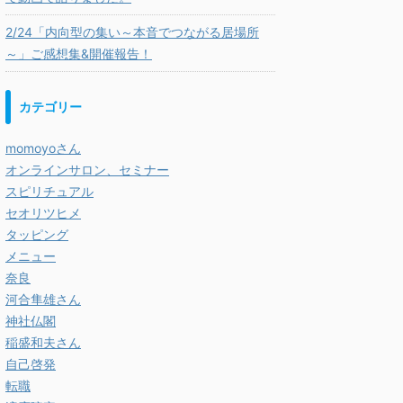
2/24「内向型の集い～本音でつながる居場所
～」ご感想集&開催報告！
カテゴリー
momoyoさん
オンラインサロン、セミナー
スピリチュアル
セオリツヒメ
タッピング
メニュー
奈良
河合隼雄さん
神社仏閣
稲盛和夫さん
自己啓発
転職