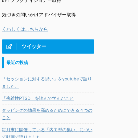
EFTプラクティショナー取得
気づきの問いかけアドバイザー取得
くわしくはこちらから
ツイッター
最近の投稿
「セッションに対する思い」をyoutubeで語り
ました。
「複雑性PTSD」を読んで学んだこと
タッピングの効果を高めるためにできる４つの
こと
毎月末に開催している「内向型の集い」につい
て動画で語りました。