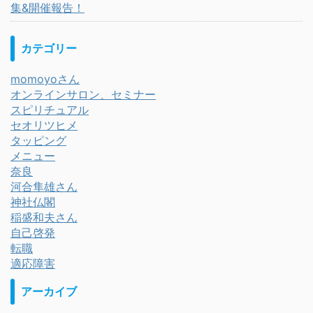
集&開催報告！
カテゴリー
momoyoさん
オンラインサロン、セミナー
スピリチュアル
セオリツヒメ
タッピング
メニュー
奈良
河合隼雄さん
神社仏閣
稲盛和夫さん
自己啓発
転職
適応障害
アーカイブ