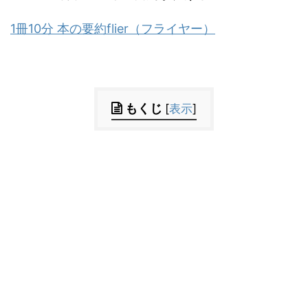
1冊10分 本の要約flier（フライヤー）
もくじ
[
表示
]