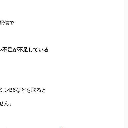
配信で
ン不足が不足している
ミンB6などを取ると
せん。