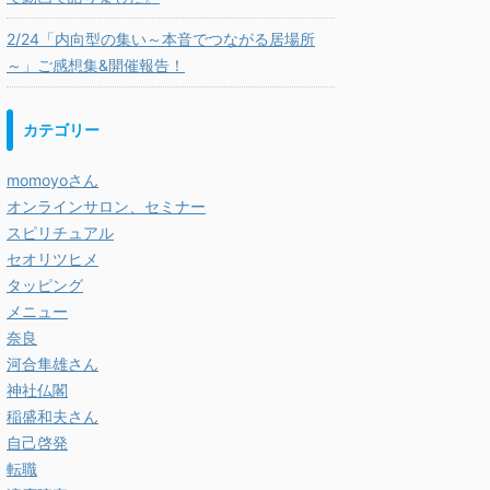
2/24「内向型の集い～本音でつながる居場所
～」ご感想集&開催報告！
カテゴリー
momoyoさん
オンラインサロン、セミナー
スピリチュアル
セオリツヒメ
タッピング
メニュー
奈良
河合隼雄さん
神社仏閣
稲盛和夫さん
自己啓発
転職