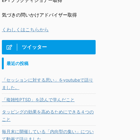
EFTプラクティショナー取得
気づきの問いかけアドバイザー取得
くわしくはこちらから
ツイッター
最近の投稿
「セッションに対する思い」をyoutubeで語り
ました。
「複雑性PTSD」を読んで学んだこと
タッピングの効果を高めるためにできる４つの
こと
毎月末に開催している「内向型の集い」につい
て動画で語りました。