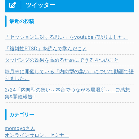
ツイッター
最近の投稿
「セッションに対する思い」をyoutubeで語りました。
「複雑性PTSD」を読んで学んだこと
タッピングの効果を高めるためにできる４つのこと
毎月末に開催している「内向型の集い」について動画で語
りました。
2/24「内向型の集い～本音でつながる居場所～」ご感想
集&開催報告！
カテゴリー
momoyoさん
オンラインサロン、セミナー