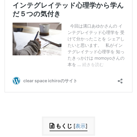
もくじ
[
表示
]