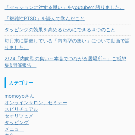
「セッションに対する思い」をyoutubeで語りました。
「複雑性PTSD」を読んで学んだこと
タッピングの効果を高めるためにできる４つのこと
毎月末に開催している「内向型の集い」について動画で語
りました。
2/24「内向型の集い～本音でつながる居場所～」ご感想
集&開催報告！
カテゴリー
momoyoさん
オンラインサロン、セミナー
スピリチュアル
セオリツヒメ
タッピング
メニュー