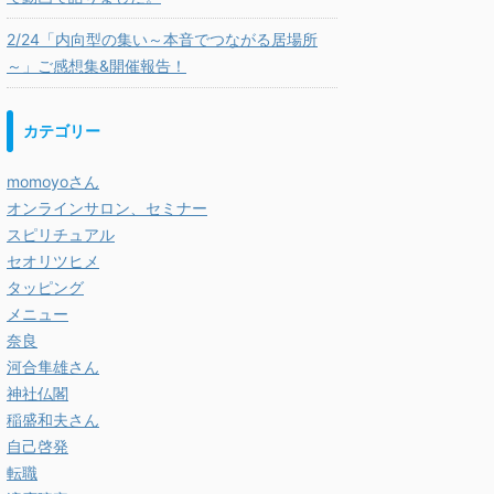
2/24「内向型の集い～本音でつながる居場所
～」ご感想集&開催報告！
カテゴリー
momoyoさん
オンラインサロン、セミナー
スピリチュアル
セオリツヒメ
タッピング
メニュー
奈良
河合隼雄さん
神社仏閣
稲盛和夫さん
自己啓発
転職