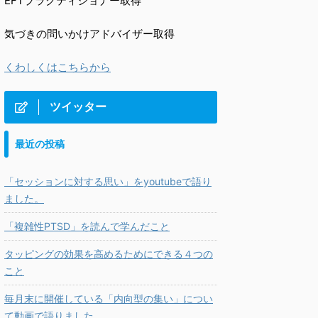
EFTプラクティショナー取得
気づきの問いかけアドバイザー取得
くわしくはこちらから
ツイッター
最近の投稿
「セッションに対する思い」をyoutubeで語り
ました。
「複雑性PTSD」を読んで学んだこと
タッピングの効果を高めるためにできる４つの
こと
毎月末に開催している「内向型の集い」につい
て動画で語りました。