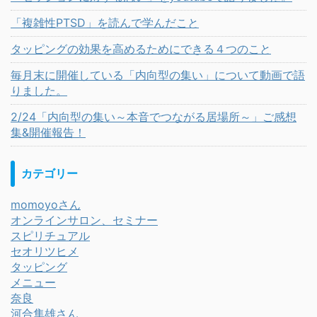
「複雑性PTSD」を読んで学んだこと
タッピングの効果を高めるためにできる４つのこと
毎月末に開催している「内向型の集い」について動画で語
りました。
2/24「内向型の集い～本音でつながる居場所～」ご感想
集&開催報告！
カテゴリー
momoyoさん
オンラインサロン、セミナー
スピリチュアル
セオリツヒメ
タッピング
メニュー
奈良
河合隼雄さん