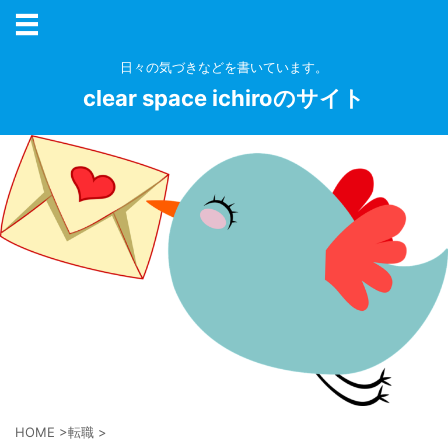
日々の気づきなどを書いています。
clear space ichiroのサイト
HOME
>
転職
>