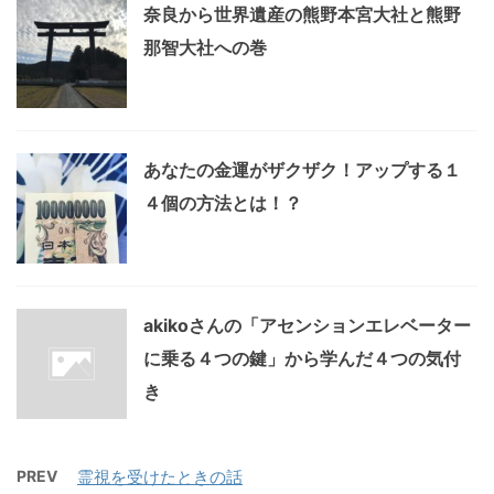
奈良から世界遺産の熊野本宮大社と熊野
那智大社への巻
あなたの金運がザクザク！アップする１
４個の方法とは！？
akikoさんの「アセンションエレベーター
に乗る４つの鍵」から学んだ４つの気付
き
PREV
霊視を受けたときの話