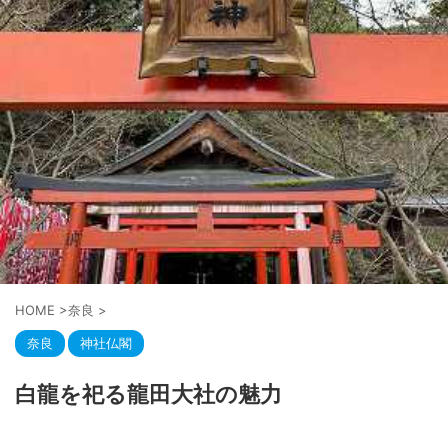
HOME
>
奈良
>
奈良
神社仏閣
白龍を祀る龍田大社の魅力