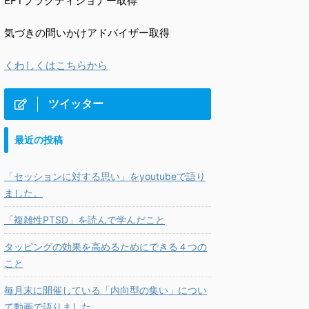
EFTプラクティショナー取得
気づきの問いかけアドバイザー取得
くわしくはこちらから
ツイッター
最近の投稿
「セッションに対する思い」をyoutubeで語り
ました。
「複雑性PTSD」を読んで学んだこと
タッピングの効果を高めるためにできる４つの
こと
毎月末に開催している「内向型の集い」につい
て動画で語りました。