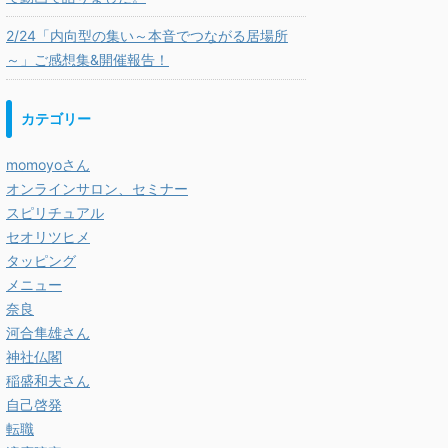
2/24「内向型の集い～本音でつながる居場所
～」ご感想集&開催報告！
カテゴリー
momoyoさん
オンラインサロン、セミナー
スピリチュアル
セオリツヒメ
タッピング
メニュー
奈良
河合隼雄さん
神社仏閣
稲盛和夫さん
自己啓発
転職