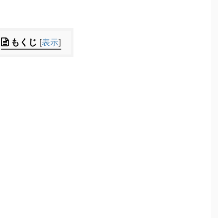
もくじ
[
表示
]