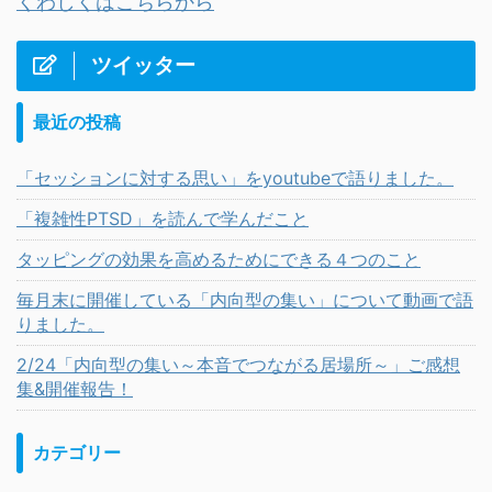
くわしくはこちらから
ツイッター
最近の投稿
「セッションに対する思い」をyoutubeで語りました。
「複雑性PTSD」を読んで学んだこと
タッピングの効果を高めるためにできる４つのこと
毎月末に開催している「内向型の集い」について動画で語
りました。
2/24「内向型の集い～本音でつながる居場所～」ご感想
集&開催報告！
カテゴリー