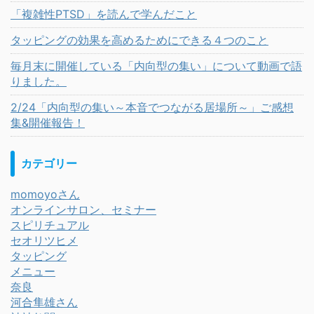
「複雑性PTSD」を読んで学んだこと
タッピングの効果を高めるためにできる４つのこと
毎月末に開催している「内向型の集い」について動画で語
りました。
2/24「内向型の集い～本音でつながる居場所～」ご感想
集&開催報告！
カテゴリー
momoyoさん
オンラインサロン、セミナー
スピリチュアル
セオリツヒメ
タッピング
メニュー
奈良
河合隼雄さん