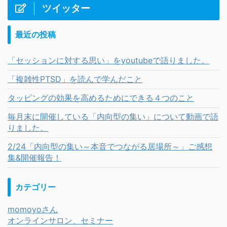
ツイッター
最近の投稿
「セッションに対する思い」をyoutubeで語りました。
「複雑性PTSD」を読んで学んだこと
タッピングの効果を高めるためにできる４つのこと
毎月末に開催している「内向型の集い」について動画で語
りました。
2/24「内向型の集い～本音でつながる居場所～」ご感想
集&開催報告！
カテゴリー
momoyoさん
オンラインサロン、セミナー