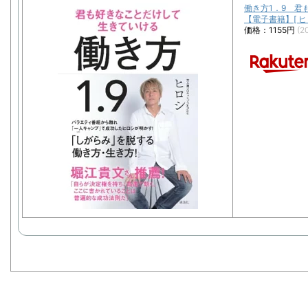
働き方1．9 君
【電子書籍】[ ヒ
価格：1155円
(2