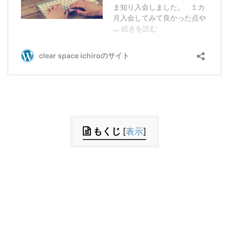
もくじ
[
表示
]