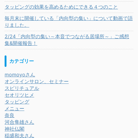
タッピングの効果を高めるためにできる４つのこと
毎月末に開催している「内向型の集い」について動画で語
りました。
2/24「内向型の集い～本音でつながる居場所～」ご感想
集&開催報告！
カテゴリー
momoyoさん
オンラインサロン、セミナー
スピリチュアル
セオリツヒメ
タッピング
メニュー
奈良
河合隼雄さん
神社仏閣
稲盛和夫さん