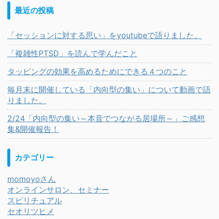
最近の投稿
「セッションに対する思い」をyoutubeで語りました。
「複雑性PTSD」を読んで学んだこと
タッピングの効果を高めるためにできる４つのこと
毎月末に開催している「内向型の集い」について動画で語
りました。
2/24「内向型の集い～本音でつながる居場所～」ご感想
集&開催報告！
カテゴリー
momoyoさん
オンラインサロン、セミナー
スピリチュアル
セオリツヒメ