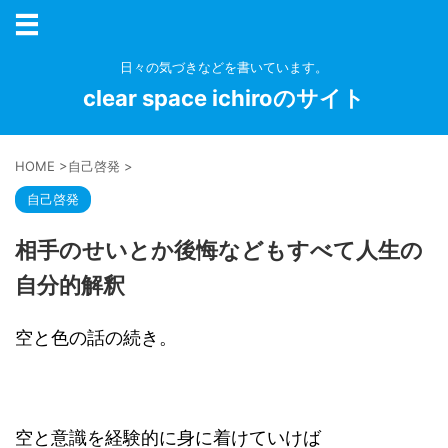
日々の気づきなどを書いています。
clear space ichiroのサイト
HOME
>
自己啓発
>
自己啓発
相手のせいとか後悔などもすべて人生の
自分的解釈
空と色の話の続き。
空と意識を経験的に身に着けていけば