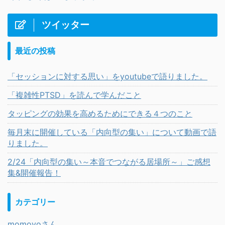
ツイッター
最近の投稿
「セッションに対する思い」をyoutubeで語りました。
「複雑性PTSD」を読んで学んだこと
タッピングの効果を高めるためにできる４つのこと
毎月末に開催している「内向型の集い」について動画で語
りました。
2/24「内向型の集い～本音でつながる居場所～」ご感想
集&開催報告！
カテゴリー
momoyoさん