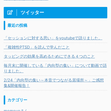
ツイッター
最近の投稿
「セッションに対する思い」をyoutubeで語りました。
「複雑性PTSD」を読んで学んだこと
タッピングの効果を高めるためにできる４つのこと
毎月末に開催している「内向型の集い」について動画で語
りました。
2/24「内向型の集い～本音でつながる居場所～」ご感想
集&開催報告！
カテゴリー
momoyoさん