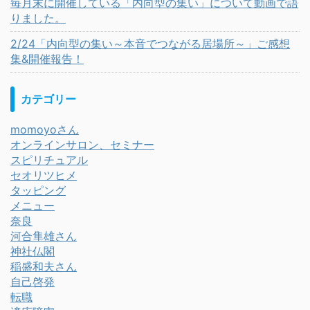
毎月末に開催している「内向型の集い」について動画で語
りました。
2/24「内向型の集い～本音でつながる居場所～」ご感想
集&開催報告！
カテゴリー
momoyoさん
オンラインサロン、セミナー
スピリチュアル
セオリツヒメ
タッピング
メニュー
奈良
河合隼雄さん
神社仏閣
稲盛和夫さん
自己啓発
転職