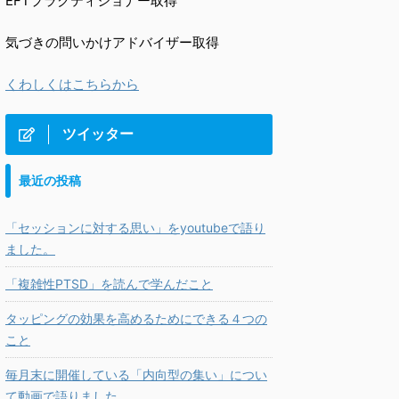
EFTプラクティショナー取得
気づきの問いかけアドバイザー取得
くわしくはこちらから
ツイッター
最近の投稿
「セッションに対する思い」をyoutubeで語り
ました。
「複雑性PTSD」を読んで学んだこと
タッピングの効果を高めるためにできる４つの
こと
毎月末に開催している「内向型の集い」につい
て動画で語りました。