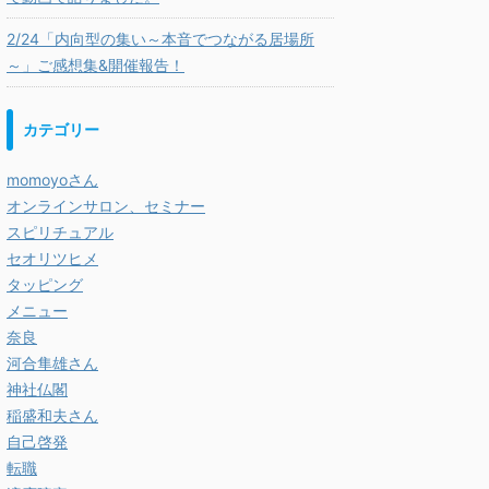
2/24「内向型の集い～本音でつながる居場所
～」ご感想集&開催報告！
カテゴリー
momoyoさん
オンラインサロン、セミナー
スピリチュアル
セオリツヒメ
タッピング
メニュー
奈良
河合隼雄さん
神社仏閣
稲盛和夫さん
自己啓発
転職