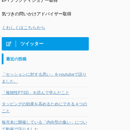
EFTプラクティショナー取得
気づきの問いかけアドバイザー取得
くわしくはこちらから
ツイッター
最近の投稿
「セッションに対する思い」をyoutubeで語り
ました。
「複雑性PTSD」を読んで学んだこと
タッピングの効果を高めるためにできる４つの
こと
毎月末に開催している「内向型の集い」につい
て動画で語りました。