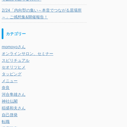
2/24「内向型の集い～本音でつながる居場所
～」ご感想集&開催報告！
カテゴリー
momoyoさん
オンラインサロン、セミナー
スピリチュアル
セオリツヒメ
タッピング
メニュー
奈良
河合隼雄さん
神社仏閣
稲盛和夫さん
自己啓発
転職