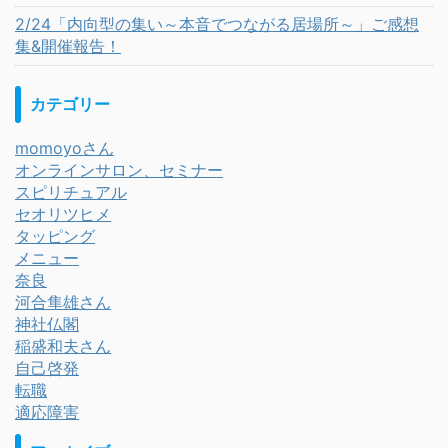
2/24「内向型の集い～本音でつながる居場所～」ご感想
集&開催報告！
カテゴリー
momoyoさん
オンラインサロン、セミナー
スピリチュアル
セオリツヒメ
タッピング
メニュー
奈良
河合隼雄さん
神社仏閣
稲盛和夫さん
自己啓発
転職
適応障害