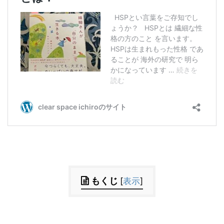
もくじ
[
表示
]