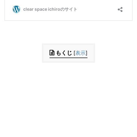
もくじ
[
表示
]